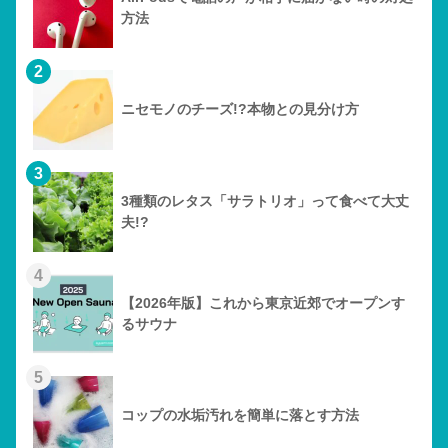
方法
2
ニセモノのチーズ!?本物との見分け方
3
3種類のレタス「サラトリオ」って食べて大丈
夫!?
4
【2026年版】これから東京近郊でオープンす
るサウナ
5
コップの水垢汚れを簡単に落とす方法