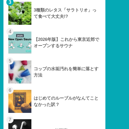
3
3種類のレタス「サラトリオ」っ
て食べて大丈夫!?
4
【2026年版】これから東京近郊で
オープンするサウナ
5
コップの水垢汚れを簡単に落とす
方法
6
はじめてのルーブルがなんてこと
なかった訳？
7