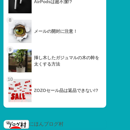
AirPodsは超不潔!?
8
メールの開封に注意！
9
挿し木したガジュマルの木の幹を
太くする方法
10
ZOZOセール品は返品できない!?
にほんブログ村