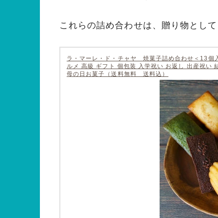
これらの詰め合わせは、贈り物として
ラ・マーレ・ド・チャヤ 焼菓子詰め合わせ＜13個入＞
ルメ 高級 ギフト 個包装 入学祝い お返し 出産祝
母の日お菓子（送料無料 送料込）