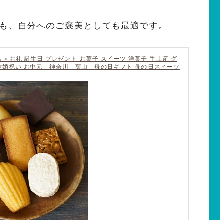
も、自分へのご褒美としても最適です。
お礼 誕生日 プレゼント お菓子 スイーツ 洋菓子 手土産 グ
い 結婚祝い お中元 神奈川 葉山 母の日ギフト 母の日スイーツ