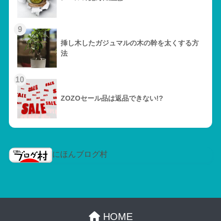
9
挿し木したガジュマルの木の幹を太くする方
法
10
ZOZOセール品は返品できない!?
にほんブログ村
HOME