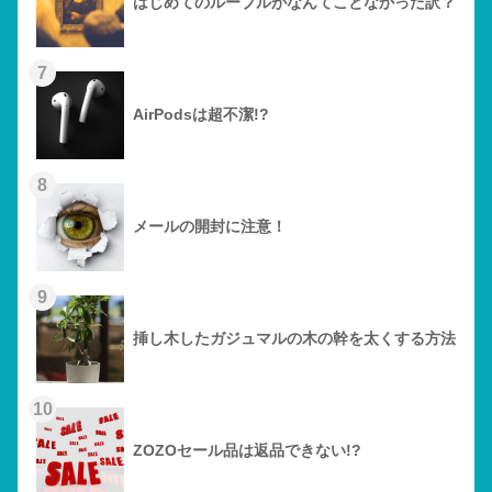
4
【2026年版】これから東京近郊でオープンす
るサウナ
5
コップの水垢汚れを簡単に落とす方法
6
はじめてのルーブルがなんてことなかった訳？
7
AirPodsは超不潔!?
8