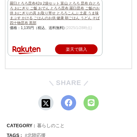
羅臼とろろ昆布42g 2袋セット 富山 とろろ 昆布 白とろ
ろ おにぎり ご飯 おでん とろろ昆布 羅臼昆布 ご飯のお
供 おにぎりの具 お取り寄せ とろろこんぶ 土産 うま味
まぶす かける ごはんのお供 健康 朝ごはん うどん そば
四十物昆布 黒部
価格：1,135円（税込、送料無料)
(2025/1/28時点)
楽天で購入